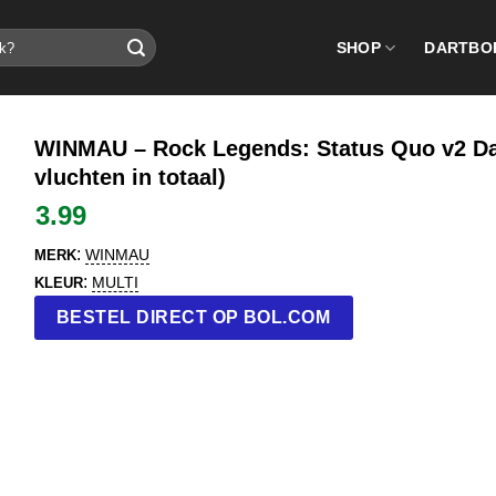
SHOP
DARTBO
WINMAU – Rock Legends: Status Quo v2 Dart
vluchten in totaal)
3.99
:
WINMAU
MERK
:
MULTI
KLEUR
BESTEL DIRECT OP BOL.COM