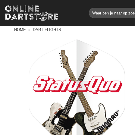
Ga
Zoeken
naar
naar:
inhoud
HOME
»
DART FLIGHTS