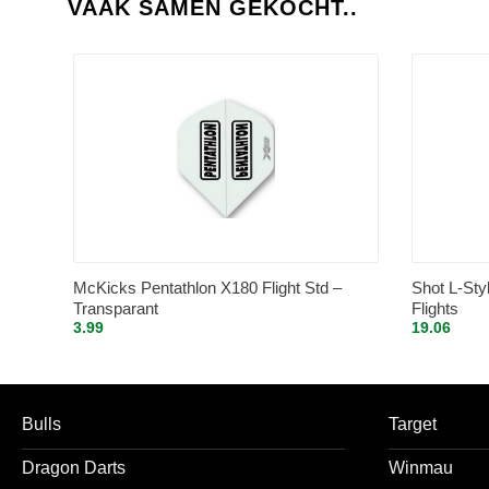
VAAK SAMEN GEKOCHT..
McKicks Pentathlon X180 Flight Std –
Shot L-Sty
Transparant
Flights
3.99
19.06
Bulls
Target
Dragon Darts
Winmau