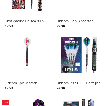
Shot Warrior Hautoa 80%
Unicorn Gary Anderson
Soft Tip – Dartpijlen 20 Gram
World Champion Black
49.95
20.95
Brass Soft Tip – Dartpijlen 18
Gram
Unicorn Kyle Manton
Unicorn Iris 90% – Dartpijlen
Generation 180 95% –
22 Gram
56.95
93.95
Dartpijlen
-10%