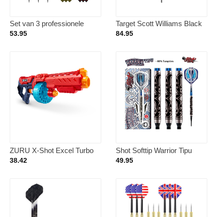
Set van 3 professionele
Target Scott Williams Black
dartpijlen met accessoires
90% Soft Tip – Dartpijlen
53.95
84.95
en aluminium schachten
ZURU X-Shot Excel Turbo
Shot Softtip Warrior Tipu
Fire Blaster –
80% 20 gram Darts
38.42
49.95
Speelgoedblaster – 48 Darts