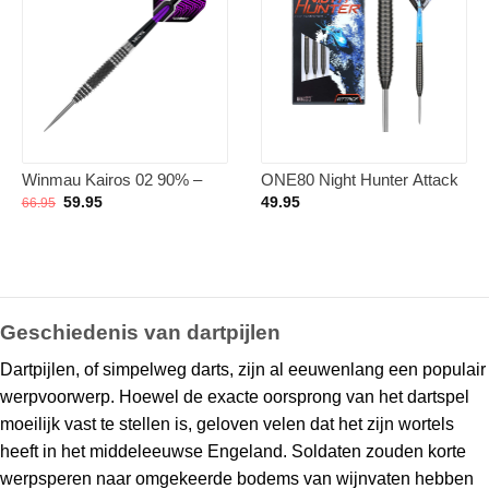
Winmau Kairos 02 90% –
ONE80 Night Hunter Attack
Dartpijlen
90% – Dartpijlen 22 Gram
Oorspronkelijke
Huidige
59.95
49.95
66.95
prijs
prijs
was:
is:
66.95.
59.95.
Geschiedenis van dartpijlen
Dartpijlen, of simpelweg darts, zijn al eeuwenlang een populair
werpvoorwerp. Hoewel de exacte oorsprong van het dartspel
moeilijk vast te stellen is, geloven velen dat het zijn wortels
heeft in het middeleeuwse Engeland. Soldaten zouden korte
werpsperen naar omgekeerde bodems van wijnvaten hebben