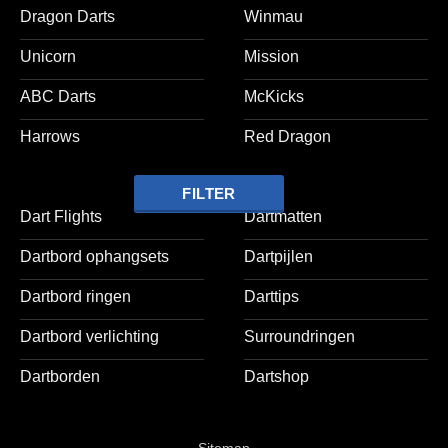
Dragon Darts
Winmau
Unicorn
Mission
ABC Darts
McKicks
Harrows
Red Dragon
FILTER
Dart Flights
Dartmatten
Dartbord ophangsets
Dartpijlen
Dartbord ringen
Darttips
Dartbord verlichting
Surroundringen
Dartborden
Dartshop