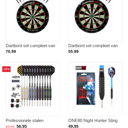
Dartbord set compleet van
Dartbord set compleet van
diameter 45.5 cm met 6x
diameter 45.5 cm met 3x
70.99
55.99
Black Arrow dartpijlen van
Black Arrow dartpijlen van
25 gram – Sporten darts
25 gram – Sporten darts
-11%
Professionele stalen
ONE80 Night Hunter Sting
dartpijlen set met 12 stuks,
90% – Dartpijlen – 24 Gram
Oorspronkelijke
Huidige
56.95
49.95
63.93