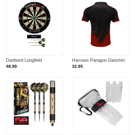
Dartbord Longfield
Harrows Paragon Dartshirt
professional 45.5 cm met 3x
Red – Dart Shirt XL
48.99
32.95
goede kwaliteit dartpijltjes –
Darten voor thuis –
Voordeelset