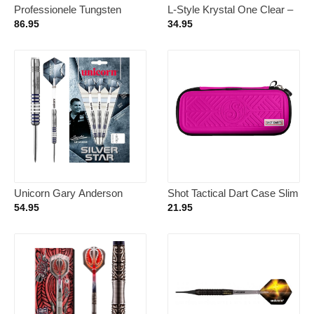
Professionele Tungsten
L-Style Krystal One Clear –
Dartpijlen 22-32 Gram met
Dart Case
86.95
34.95
Flights en Shafts
Unicorn Gary Anderson
Shot Tactical Dart Case Slim
Silverstar 80% P1 –
Pink
54.95
21.95
Dartpijlen 23 Gram