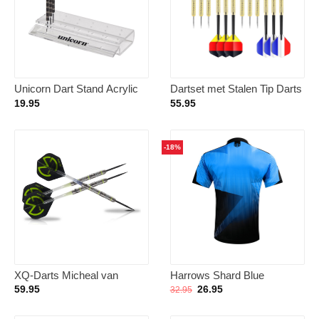
Unicorn Dart Stand Acrylic
Dartset met Stalen Tip Darts
– 12 Stuks met Vlaggen
19.95
55.95
Flights en Extra Schachten
-18%
XQ-Darts Micheal van
Harrows Shard Blue
Gerwen demolisher 70% –
Dartshirt – Dart Shirt L
Oorspronkelijke
Huidige
59.95
26.95
32.95
prijs
prijs
23 – 25 gram – 23 gram
was:
is:
32.95.
26.95.