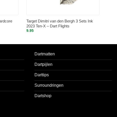
ardcore
Target Dimitri van den Bergh 3 Sets Ink
2023 Ten-X – Dart Flights
9.95
Dartmatten
Dartpijlen
Darttips
Surroundringen
Dartshop