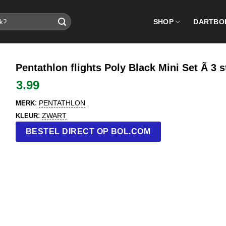
SHOP
DARTBO
Pentathlon flights Poly Black Mini Set Ã 3 
3.99
:
PENTATHLON
MERK
:
ZWART
KLEUR
BESTEL DIRECT OP BOL.COM