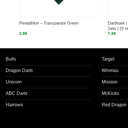
Pentathlon – Transparant Green
Darthoek | 
Sets | (9 s
3.99
7.49
(9 stuks) |
Bulls
Target
Dragon Darts
Winmau
Unicorn
Mission
ABC Darts
McKicks
Harrows
Red Dragon