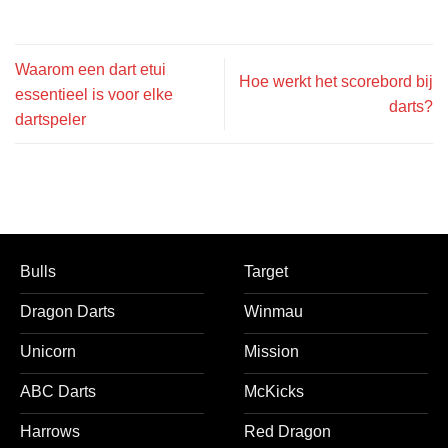
Waarom een dart etui
Hoe werkt het scorebord bij
essentieel is voor elke
darts?
dartspeler
Bulls
Target
Dragon Darts
Winmau
Unicorn
Mission
ABC Darts
McKicks
Harrows
Red Dragon