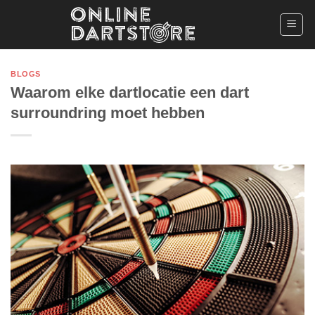
Ga
naar
inhoud
BLOGS
Waarom elke dartlocatie een dart
surroundring moet hebben