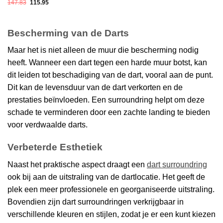
Oorspronkelijke
Huidige
147.83
115.95
prijs
prijs
was:
is:
147.83.
115.95.
Bescherming van de Darts
Maar het is niet alleen de muur die bescherming nodig
heeft. Wanneer een dart tegen een harde muur botst, kan
dit leiden tot beschadiging van de dart, vooral aan de punt.
Dit kan de levensduur van de dart verkorten en de
prestaties beïnvloeden. Een surroundring helpt om deze
schade te verminderen door een zachte landing te bieden
voor verdwaalde darts.
Verbeterde Esthetiek
Naast het praktische aspect draagt een
dart surroundring
ook bij aan de uitstraling van de dartlocatie. Het geeft de
plek een meer professionele en georganiseerde uitstraling.
Bovendien zijn dart surroundringen verkrijgbaar in
verschillende kleuren en stijlen, zodat je er een kunt kiezen