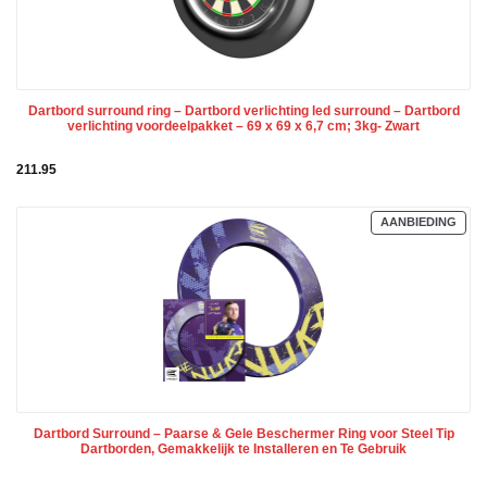
Dartbord surround ring – Dartbord verlichting led surround – Dartbord
verlichting voordeelpakket – ‎69 x 69 x 6,7 cm; 3kg- Zwart
211.95
PRO
AANBIEDING
IN
DE
UIT
Dartbord Surround – Paarse & Gele Beschermer Ring voor Steel Tip
Dartborden, Gemakkelijk te Installeren en Te Gebruik