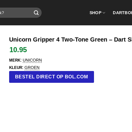
SHOP
DARTBO
Unicorn Gripper 4 Two-Tone Green – Dart 
10.95
:
UNICORN
MERK
:
GROEN
KLEUR
BESTEL DIRECT OP BOL.COM