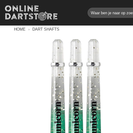
Ga
Zoeken
naar
naar:
inhoud
HOME
»
DART SHAFTS