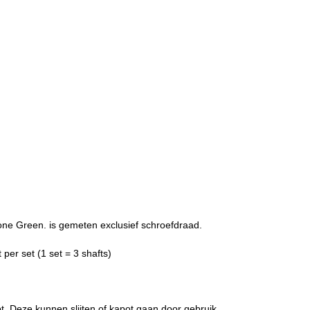
ne Green. is gemeten exclusief schroefdraad.
per set (1 set = 3 shafts)
bt. Deze kunnen slijten of kapot gaan door gebruik.