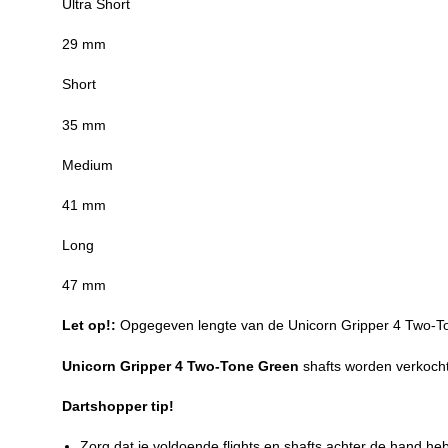
Ultra Short
29 mm
Short
35 mm
Medium
41 mm
Long
47 mm
Let op!:
Opgegeven lengte van de Unicorn Gripper 4 Two-To
Unicorn Gripper 4 Two-Tone Green
shafts worden verkocht 
Dartshopper tip!
Zorg dat je voldoende flights en shafts achter de hand he