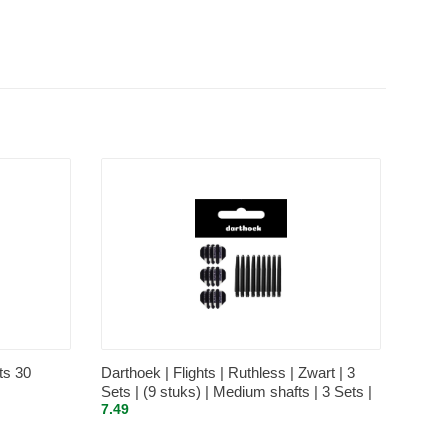
ts 30
Darthoek | Flights | Ruthless | Zwart | 3
Sets | (9 stuks) | Medium shafts | 3 Sets |
7.49
(9 stuks) | + 1 Set Darthoek flights