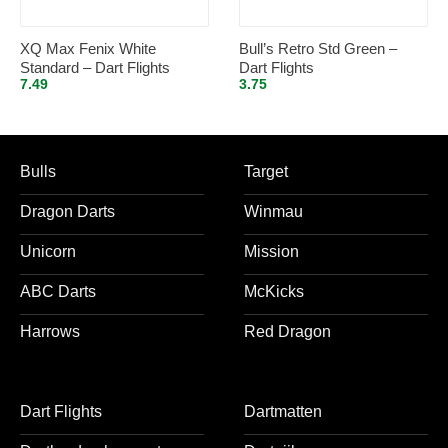
XQ Max Fenix White
Bull’s Retro Std Green –
Standard – Dart Flights
Dart Flights
7.49
3.75
Inbetween
Bulls
Target
Dragon Darts
Winmau
Unicorn
Mission
ABC Darts
McKicks
Harrows
Red Dragon
Dart Flights
Dartmatten