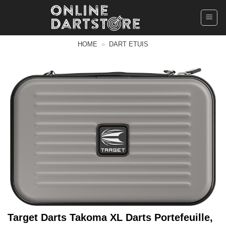
Ga
naar
inhoud
HOME
»
DART ETUIS
Target Darts Takoma XL Darts Portefeuille,