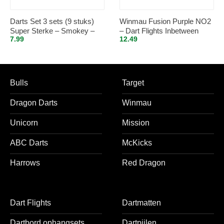
Darts Set 3 sets (9 stuks)
Winmau Fusion Purple NO2
Super Sterke – Smokey –
– Dart Flights Inbetween
7.99
12.49
Vista-X – flights – darts
flights
Bulls
Target
Dragon Darts
Winmau
Unicorn
Mission
ABC Darts
McKicks
Harrows
Red Dragon
Dart Flights
Dartmatten
Dartbord ophangsets
Dartpijlen