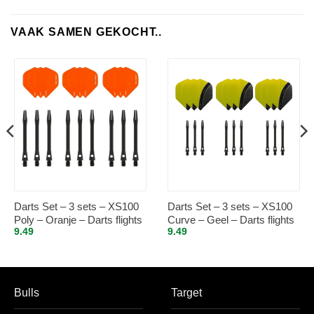
VAAK SAMEN GEKOCHT..
Darts Set – 3 sets – XS100
Darts Set – 3 sets – XS100
Poly – Oranje – Darts flights
Curve – Geel – Darts flights
9.49
9.49
– plus 3 sets – aluminium –
– plus 3 sets – aluminium –
darts shafts – zwart –
darts shafts – zwart –
medium
medium
Bulls
Target