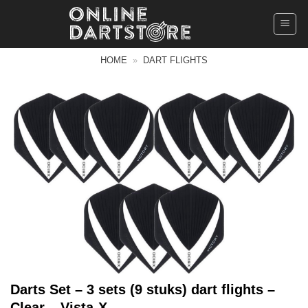
Ga
naar
inhoud
HOME
»
DART FLIGHTS
Darts Set – 3 sets (9 stuks) dart flights –
Clear – Vista-X