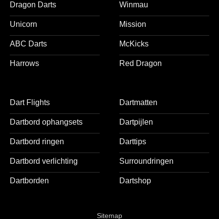
Dragon Darts
Winmau
Unicorn
Mission
ABC Darts
McKicks
Harrows
Red Dragon
Dart Flights
Dartmatten
Dartbord ophangsets
Dartpijlen
Dartbord ringen
Darttips
Dartbord verlichting
Surroundringen
Dartborden
Dartshop
Sitemap