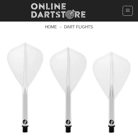
Ga
naar
inhoud
HOME
»
DART FLIGHTS