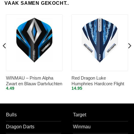
VAAK SAMEN GEKOCHT..
WINMAU – Prism Alpha
Red Dragon Luke
Zwart en Blauw Dartvluchten
Humphries Hardcore Flight
4.49
14.95
– 1 set per pakket (3
Collection – Dart Flights
vluchten in totaal)
Bulls
Target
Dragon Darts
Winmau