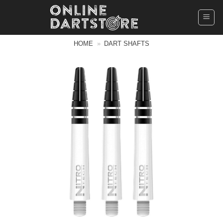
Ga
naar
inhoud
HOME
»
DART SHAFTS