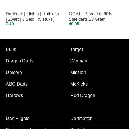
Darthoek | Flights | Ruthless
GOAT – Sprocket 90%
| Zwart | 3 Sets | (9 stuks) |
Steeldarts 23 Gram
7.49
49.95
Medium shafts | 3 Sets | (9
stuks) | + 1 Set Darthoek
flights
Bulls
Target
Dragon Darts
Winmau
Unicorn
Mission
ABC Darts
McKicks
Harrows
Red Dragon
Dart Flights
Dartmatten