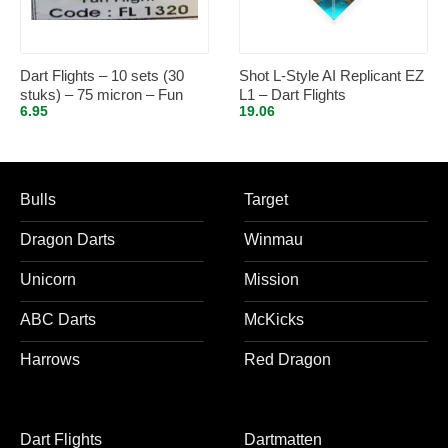
Dart Flights – 10 sets (30
Shot L-Style AI Replicant EZ
stuks) – 75 micron – Fun
L1 – Dart Flights
6.95
19.06
Flights 1320
Bulls
Target
Dragon Darts
Winmau
Unicorn
Mission
ABC Darts
McKicks
Harrows
Red Dragon
Dart Flights
Dartmatten