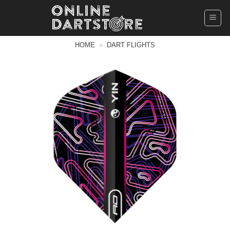
Ga
naar
inhoud
HOME
»
DART FLIGHTS