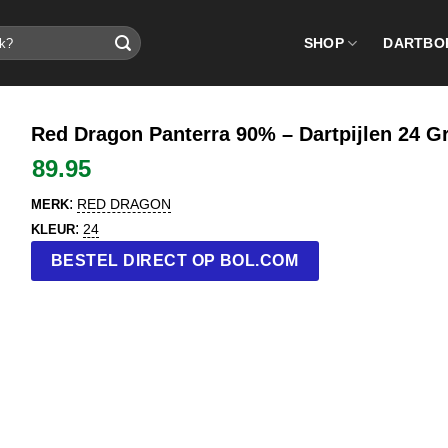
SHOP
DARTBO
Red Dragon Panterra 90% – Dartpijlen 24 
89.95
:
RED DRAGON
MERK
:
24
KLEUR
BESTEL DIRECT OP BOL.COM