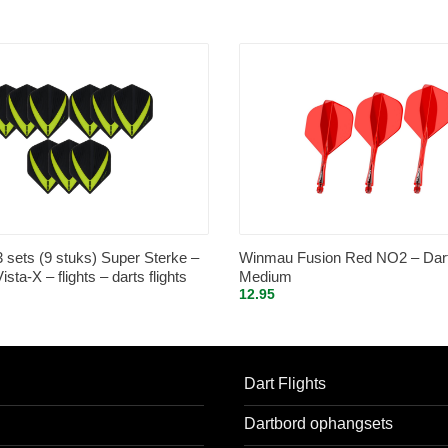
3 sets (9 stuks) Super Sterke –
Winmau Fusion Red NO2 – Dart 
sta-X – flights – darts flights
Medium
12.95
Dart Flights
Dartbord ophangsets