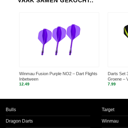
VAAK SAMEN GEKOCHT..
Winmau Fusion Purple NO2 – Dart Flights
Darts Set 
Inbetween
Groene – Vi
12.49
7.99
Bulls
Target
Dragon Darts
Winmau