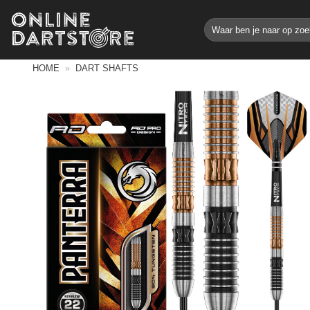
Ga
Zoeken
naar
naar:
inhoud
HOME
»
DART SHAFTS