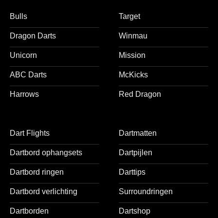
Bulls
Target
Dragon Darts
Winmau
Unicorn
Mission
ABC Darts
McKicks
Harrows
Red Dragon
Dart Flights
Dartmatten
Dartbord ophangsets
Dartpijlen
Dartbord ringen
Darttips
Dartbord verlichting
Surroundringen
Dartborden
Dartshop