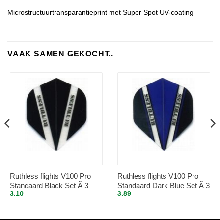
Microstructuurtransparantieprint met Super Spot UV-coating
VAAK SAMEN GEKOCHT..
Ruthless flights V100 Pro
Ruthless flights V100 Pro
Standaard Black Set Ã 3
Standaard Dark Blue Set Ã 3
3.10
3.89
stuks
stuks