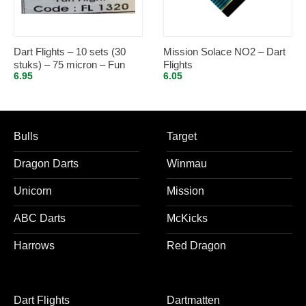
Dart Flights – 10 sets (30
Mission Solace NO2 – Dart
stuks) – 75 micron – Fun
Flights
6.95
6.05
Flights 1320
Bulls
Target
Dragon Darts
Winmau
Unicorn
Mission
ABC Darts
McKicks
Harrows
Red Dragon
Dart Flights
Dartmatten