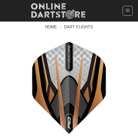
Ga
naar
inhoud
HOME
»
DART FLIGHTS