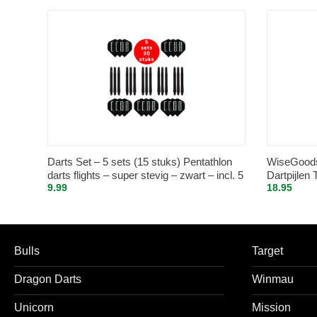
Darts Set – 5 sets (15 stuks) Pentathlon
WiseGoods 
darts flights – super stevig – zwart – incl. 5
Dartpijlen 
9.99
18.95
sets (15 stuks) – medium – darts shafts –
– Darten –
zwart
48Stuks
Bulls
Target
Dragon Darts
Winmau
Unicorn
Mission