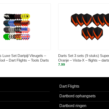
Luxe Set Dartpijl Vleugels –
Darts Set 3 sets (9 stuks) Supe
Tool – Dart Flights – Tools Darts
Oranje – Vista-X – flights – darts
7.99
 Accessoires Dartspijlen –
Dart Flights
Dartbord ophangsets
Dartbord ringen