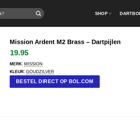
SHOP
DARTBO
Mission Ardent M2 Brass – Dartpijlen
19.95
:
MISSION
MERK
:
GOUDZILVER
KLEUR
BESTEL DIRECT OP BOL.COM