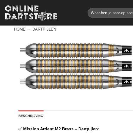
Ga
Zoeken
naar
naar:
inhoud
HOME
»
DARTPIJLEN
BESCHRIJVING
✅
Mission Ardent M2 Brass – Dartpijlen: