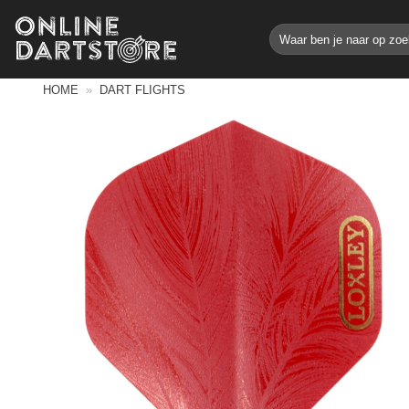
Ga
Zoeken
naar
naar:
inhoud
HOME
»
DART FLIGHTS