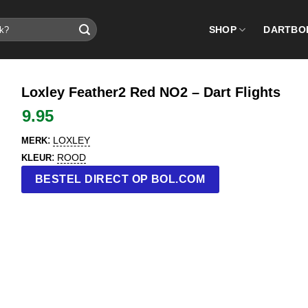
SHOP
DARTBO
Loxley Feather2 Red NO2 – Dart Flights
9.95
:
LOXLEY
MERK
:
ROOD
KLEUR
BESTEL DIRECT OP BOL.COM