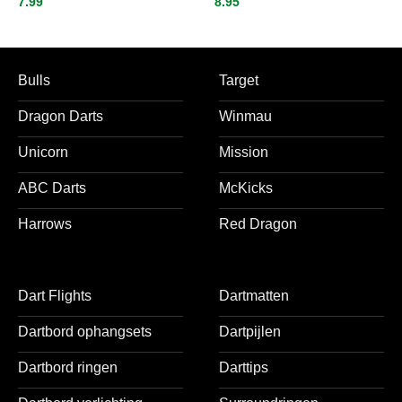
7.99
8.95
Vista-X – flights – darts
5 sets
flights
Bulls
Target
Dragon Darts
Winmau
Unicorn
Mission
ABC Darts
McKicks
Harrows
Red Dragon
Dart Flights
Dartmatten
Dartbord ophangsets
Dartpijlen
Dartbord ringen
Darttips