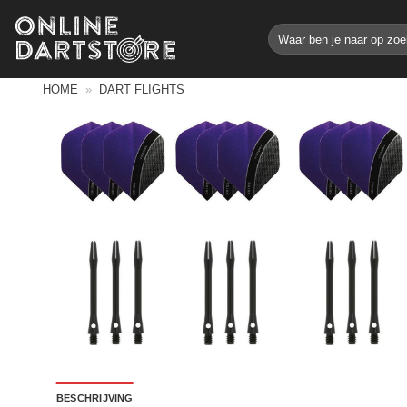
Ga
Zoeken
naar
naar:
inhoud
HOME
»
DART FLIGHTS
BESCHRIJVING