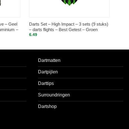
ve – Geel
Darts Set – High Impact – 3 sets (9 stuks)
luminium –
– darts flights – Best Getest – Groen
6.49
Dartmatten
Dartpijlen
Darttips
Surroundringen
Dartshop