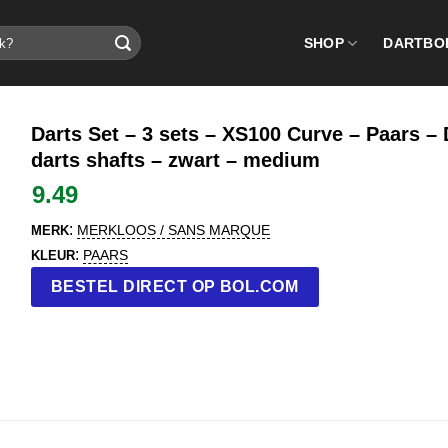
SHOP
DARTBO
Darts Set – 3 sets – XS100 Curve – Paars – 
darts shafts – zwart – medium
9.49
:
MERKLOOS / SANS MARQUE
MERK
:
PAARS
KLEUR
BESTEL DIRECT OP BOL.COM