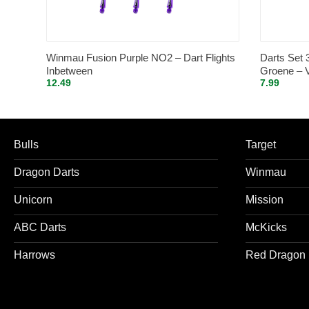
Winmau Fusion Purple NO2 – Dart Flights
Darts Set 
Inbetween
Groene – Vi
12.49
7.99
Bulls
Target
Dragon Darts
Winmau
Unicorn
Mission
ABC Darts
McKicks
Harrows
Red Dragon