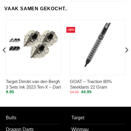
VAAK SAMEN GEKOCHT..
-18%
Target Dimitri van den Bergh
GOAT – Traction 80%
3 Sets Ink 2023 Ten-X – Dart
Steeldarts 22 Gram
Oorspronkelijke
Huidige
9.95
44.95
54.95
Flights
prijs
prijs
was:
is:
54.95.
44.95.
Bulls
Target
Dragon Darts
Winmau