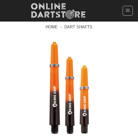
Ga
naar
inhoud
HOME
»
DART SHAFTS