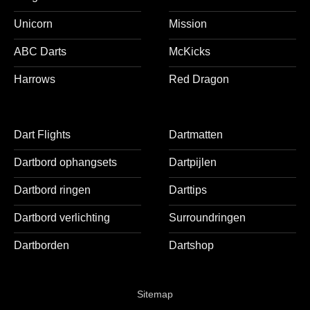
Unicorn
Mission
ABC Darts
McKicks
Harrows
Red Dragon
Dart Flights
Dartmatten
Dartbord ophangsets
Dartpijlen
Dartbord ringen
Darttips
Dartbord verlichting
Surroundringen
Dartborden
Dartshop
Sitemap