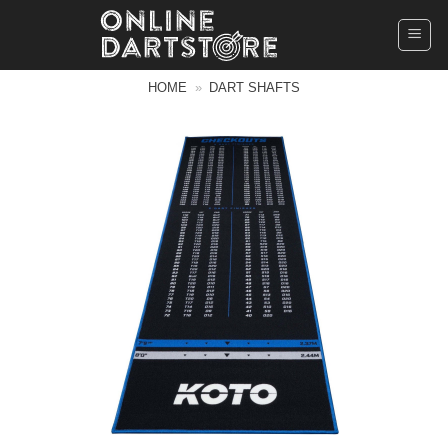
Ga
naar
inhoud
HOME
»
DART SHAFTS