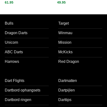
61.95
49.95
Bulls
Target
Dragon Darts
Winmau
Unicorn
Mission
ABC Darts
McKicks
Harrows
Red Dragon
Dart Flights
Dartmatten
Dartbord ophangsets
Dartpijlen
Dartbord ringen
Darttips