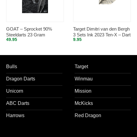
GOAT – Sprocket 90%
Target Dimitri van den Bergh
Steeldarts 23 Gram
3 Sets Ink 2023 Ten-X – Dart
49.95
9.95
Flights
Bulls
Target
Dragon Darts
Winmau
Unicorn
Mission
ABC Darts
McKicks
Harrows
Red Dragon