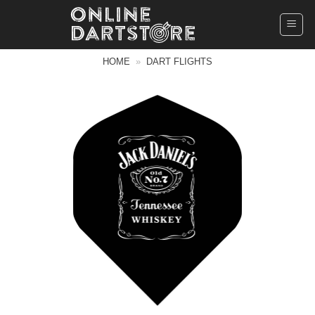
Ga
naar
inhoud
HOME
»
DART FLIGHTS