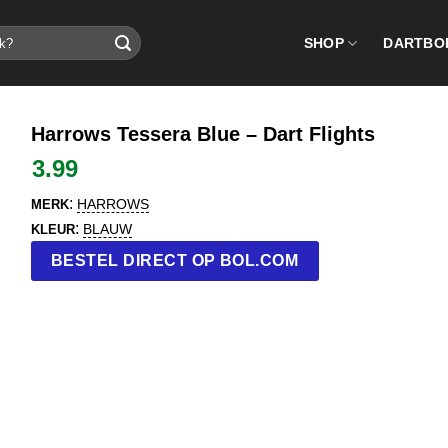
SHOP
DARTBO
Harrows Tessera Blue – Dart Flights
3.99
:
HARROWS
MERK
:
BLAUW
KLEUR
BESTEL DIRECT OP BOL.COM