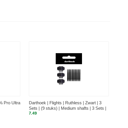
% Pro Ultra
Darthoek | Flights | Ruthless | Zwart | 3
Sets | (9 stuks) | Medium shafts | 3 Sets |
7.49
(9 stuks) | + 1 Set Darthoek flights