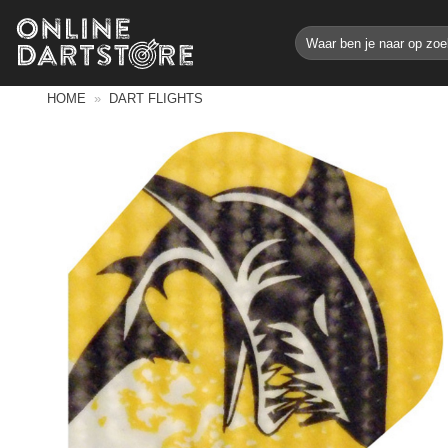
Ga
Zoeken
naar
naar:
inhoud
HOME
»
DART FLIGHTS