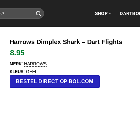
SHOP
DARTBO
Harrows Dimplex Shark – Dart Flights
8.95
:
HARROWS
MERK
:
GEEL
KLEUR
BESTEL DIRECT OP BOL.COM