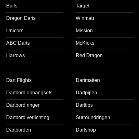
Bulls
Target
Dragon Darts
Winmau
Unicorn
Mission
ABC Darts
McKicks
Harrows
Red Dragon
Dart Flights
Dartmatten
Dartbord ophangsets
Dartpijlen
Dartbord ringen
Darttips
Dartbord verlichting
Surroundringen
Dartborden
Dartshop