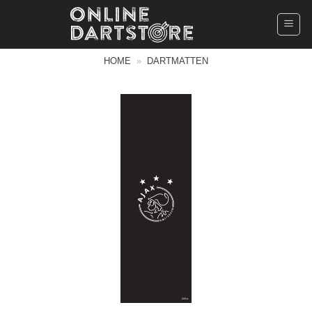
Ga
naar
inhoud
HOME
»
DARTMATTEN