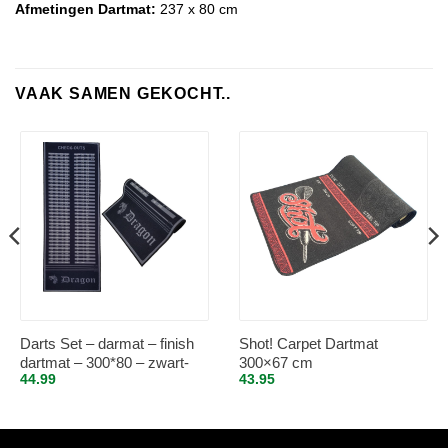
Afmetingen Dartmat:
237 x 80 cm
VAAK SAMEN GEKOCHT..
Darts Set – darmat – finish
Shot! Carpet Dartmat
dartmat – 300*80 – zwart-
300×67 cm
44.99
43.95
antraciet