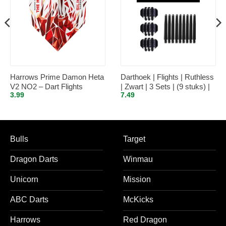
Harrows Prime Damon Heta
Darthoek | Flights | Ruthless
V2 NO2 – Dart Flights
| Zwart | 3 Sets | (9 stuks) |
3.99
7.49
Medium shafts | 3 Sets | (9
stuks) | + 1 Set Darthoek
flights
Bulls
Target
Dragon Darts
Winmau
Unicorn
Mission
ABC Darts
McKicks
Harrows
Red Dragon