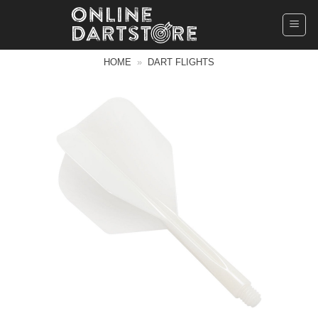
Ga
naar
inhoud
HOME
»
DART FLIGHTS