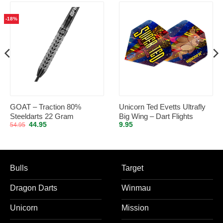
-18%
GOAT – Traction 80%
Unicorn Ted Evetts Ultrafly
Steeldarts 22 Gram
Big Wing – Dart Flights
Oorspronkelijke
Huidige
44.95
9.95
54.95
prijs
prijs
was:
is:
54.95.
44.95.
Bulls
Target
Dragon Darts
Winmau
Unicorn
Mission