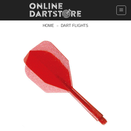
Ga
naar
inhoud
HOME
»
DART FLIGHTS