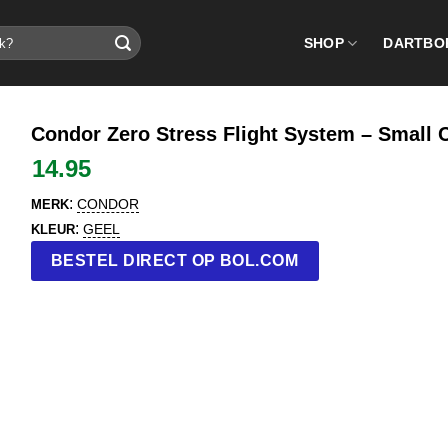
SHOP
DARTBO
Condor Zero Stress Flight System – Small C
14.95
:
CONDOR
MERK
:
GEEL
KLEUR
BESTEL DIRECT OP BOL.COM