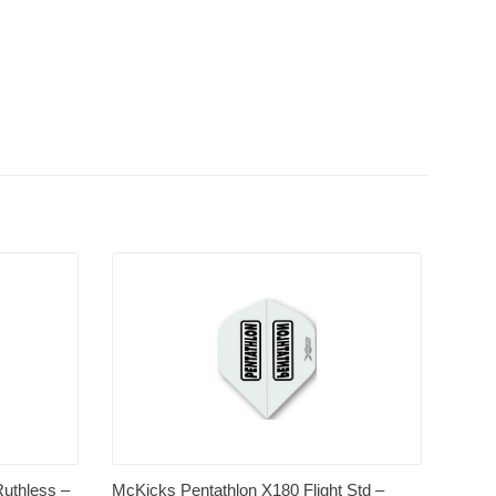
Ruthless –
McKicks Pentathlon X180 Flight Std –