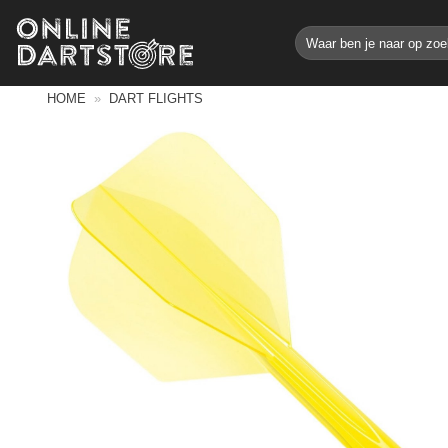
Ga
Zoeken
naar
naar:
inhoud
HOME
»
DART FLIGHTS