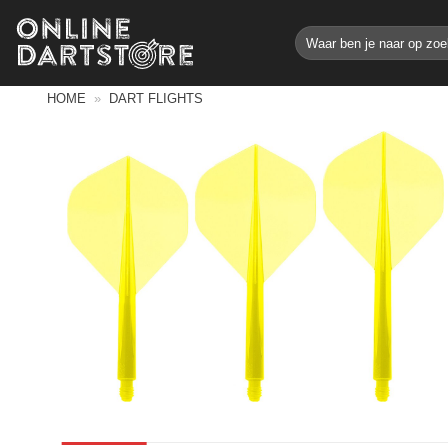
Ga
Zoeken
naar
naar:
inhoud
HOME
»
DART FLIGHTS