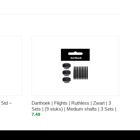
 Std –
Darthoek | Flights | Ruthless | Zwart | 3
Sets | (9 stuks) | Medium shafts | 3 Sets |
7.49
(9 stuks) | + 1 Set Darthoek flights