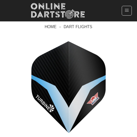
Ga
naar
inhoud
HOME
»
DART FLIGHTS