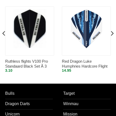
Ruthless flights V100 Pro
Red Dragon Luke
Standaard Black Set Ã 3
Humphries Hardcore Flight
3.10
14.95
stuks
Collection – Dart Flights
Bulls
Target
Dragon Darts
Winmau
Unicorn
Mission