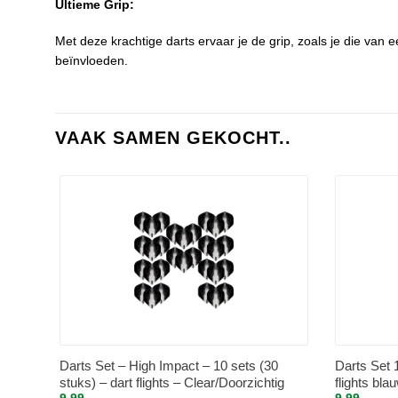
Ultieme Grip:
Met deze krachtige darts ervaar je de grip, zoals je die van 
beïnvloeden.
VAAK SAMEN GEKOCHT..
Darts Set – High Impact – 10 sets (30
Darts Set 1
stuks) – dart flights – Clear/Doorzichtig
flights bla
9.99
9.99