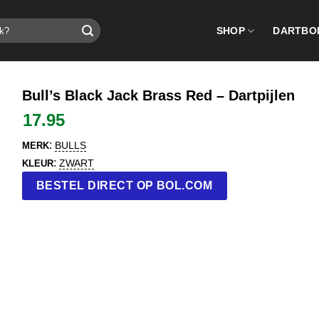
SHOP
DARTBO
Bull’s Black Jack Brass Red – Dartpijlen
17.95
:
BULLS
MERK
:
ZWART
KLEUR
BESTEL DIRECT OP BOL.COM