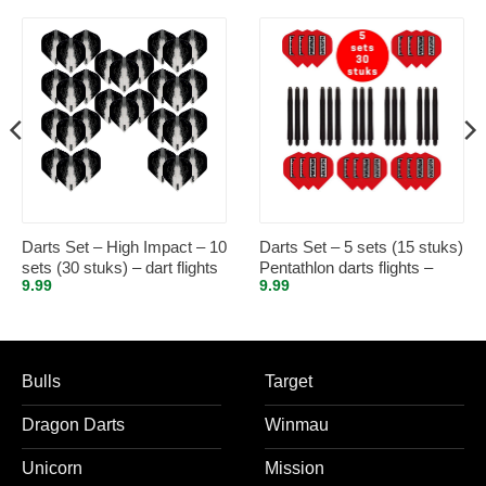
Darts Set – High Impact – 10
Darts Set – 5 sets (15 stuks)
sets (30 stuks) – dart flights
Pentathlon darts flights –
9.99
9.99
– Clear/Doorzichtig
super stevig – rood – incl. 5
sets (15 stuks) – medium –
darts shafts – zwart
Bulls
Target
Dragon Darts
Winmau
Unicorn
Mission