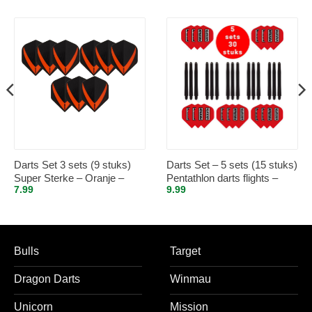
Darts Set 3 sets (9 stuks)
Darts Set – 5 sets (15 stuks)
Super Sterke – Oranje –
Pentathlon darts flights –
7.99
9.99
Vista-X – flights – darts
super stevig – rood – incl. 5
flights
sets (15 stuks) – medium –
darts shafts – zwart
Bulls
Target
Dragon Darts
Winmau
Unicorn
Mission