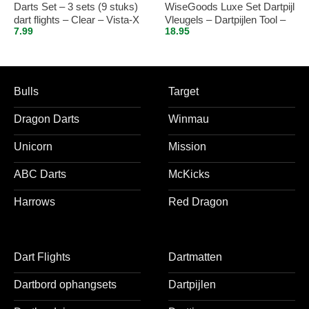
Darts Set – 3 sets (9 stuks)
WiseGoods Luxe Set Dartpijl
dart flights – Clear – Vista-X
Vleugels – Dartpijlen Tool –
7.99
18.95
Dart Flights – Tools Darts –
Darten – Accessoires
Dartspijlen – 48Stuks
Bulls
Target
Dragon Darts
Winmau
Unicorn
Mission
ABC Darts
McKicks
Harrows
Red Dragon
Dart Flights
Dartmatten
Dartbord ophangsets
Dartpijlen