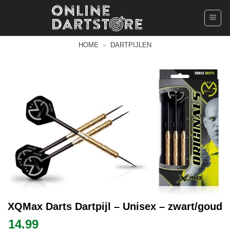
Ga
naar
inhoud
HOME
»
DARTPIJLEN
XQMax Darts Dartpijl – Unisex – zwart/goud
14.99