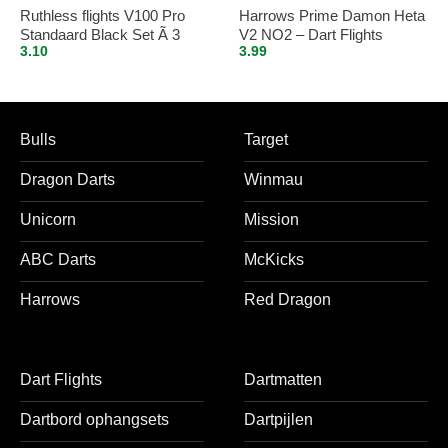
Ruthless flights V100 Pro
Harrows Prime Damon Heta
Standaard Black Set Ã 3
V2 NO2 – Dart Flights
3.10
3.99
stuks
Bulls
Target
Dragon Darts
Winmau
Unicorn
Mission
ABC Darts
McKicks
Harrows
Red Dragon
Dart Flights
Dartmatten
Dartbord ophangsets
Dartpijlen