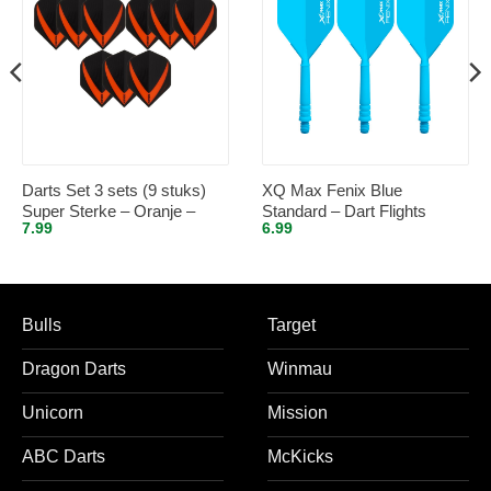
Darts Set 3 sets (9 stuks)
XQ Max Fenix Blue
Super Sterke – Oranje –
Standard – Dart Flights
7.99
6.99
Vista-X – flights – darts
Inbetween
flights
Bulls
Target
Dragon Darts
Winmau
Unicorn
Mission
ABC Darts
McKicks