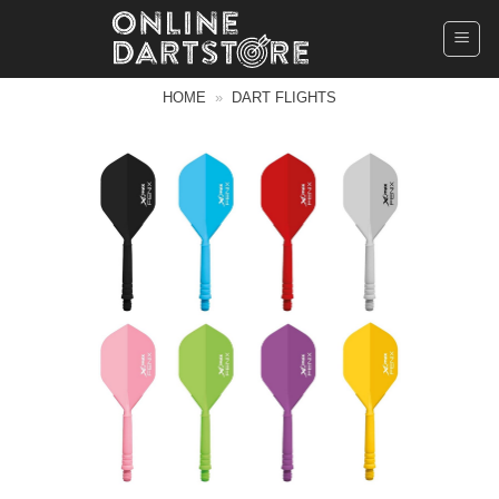
Ga
naar
inhoud
HOME
»
DART FLIGHTS