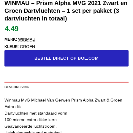
WINMAU – Prism Alpha MVG 2021 Zwart en
Groen Dartvluchten – 1 set per pakket (3
dartvluchten in totaal)
4.49
:
WINMAU
MERK
:
GROEN
KLEUR
BESTEL DIRECT OP BOL.COM
BESCHRIJVING
Winmau MvG Michael Van Gerwen Prism Alpha Zwart & Groen
Extra dik.
Dartvluchten met standaard vorm.
100 micron extra dikke kern.
Geavanceerde luchtstroom.
Uniek doorschijnend materiaal