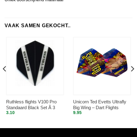
VAAK SAMEN GEKOCHT..
Ruthless flights V100 Pro
Unicorn Ted Evetts Ultrafly
Standaard Black Set Ã 3
Big Wing – Dart Flights
3.10
9.95
stuks