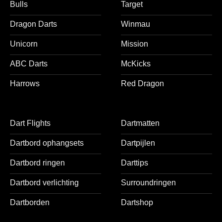
Bulls
Target
Dragon Darts
Winmau
Unicorn
Mission
ABC Darts
McKicks
Harrows
Red Dragon
Dart Flights
Dartmatten
Dartbord ophangsets
Dartpijlen
Dartbord ringen
Darttips
Dartbord verlichting
Surroundringen
Dartborden
Dartshop