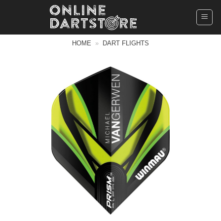
Ga
naar
inhoud
HOME
»
DART FLIGHTS