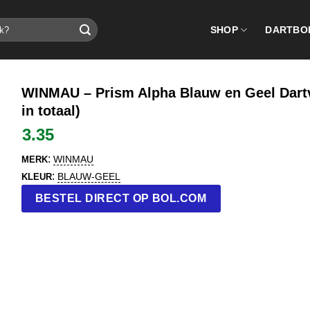
SHOP
DARTBO
WINMAU – Prism Alpha Blauw en Geel Dartvl
in totaal)
3.35
:
WINMAU
MERK
:
BLAUW-GEEL
KLEUR
BESTEL DIRECT OP BOL.COM