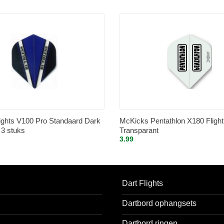
lights V100 Pro Standaard Dark
McKicks Pentathlon X180 Flight
 3 stuks
Transparant
3.99
Dart Flights
Dartbord ophangsets
Dartbord ringen