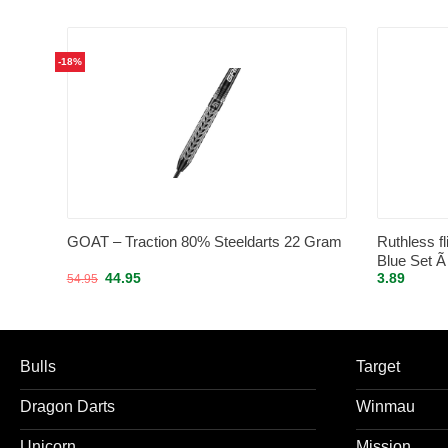
-18%
GOAT – Traction 80% Steeldarts 22 Gram
Ruthless f
Blue Set Ã
Oorspronkelijke
Huidige
44.95
3.89
54.95
prijs
prijs
was:
is:
54.95.
44.95.
Bulls
Target
Dragon Darts
Winmau
Unicorn
Mission