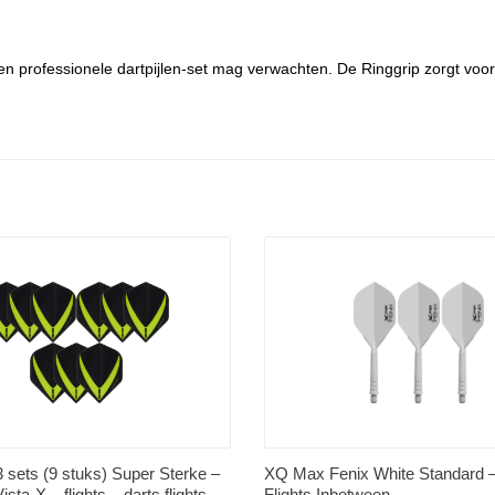
een professionele dartpijlen-set mag verwachten. De Ringgrip zorgt voor
3 sets (9 stuks) Super Sterke –
XQ Max Fenix White Standard –
sta-X – flights – darts flights
Flights Inbetween