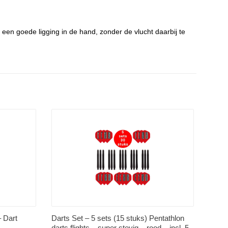
 een goede ligging in de hand, zonder de vlucht daarbij te
 Dart
Darts Set – 5 sets (15 stuks) Pentathlon
darts flights – super stevig – rood – incl. 5