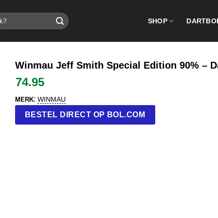
SHOP
DARTBO
Winmau Jeff Smith Special Edition 90% – D
74.95
:
WINMAU
MERK
BESTEL DIRECT OP BOL.COM