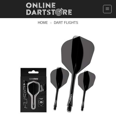
Ga
naar
inhoud
HOME
»
DART FLIGHTS