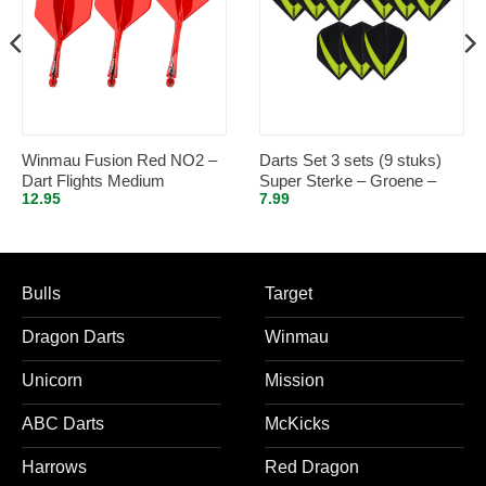
Winmau Fusion Red NO2 –
Darts Set 3 sets (9 stuks)
Dart Flights Medium
Super Sterke – Groene –
12.95
7.99
Vista-X – flights – darts
flights
Bulls
Target
Dragon Darts
Winmau
Unicorn
Mission
ABC Darts
McKicks
Harrows
Red Dragon