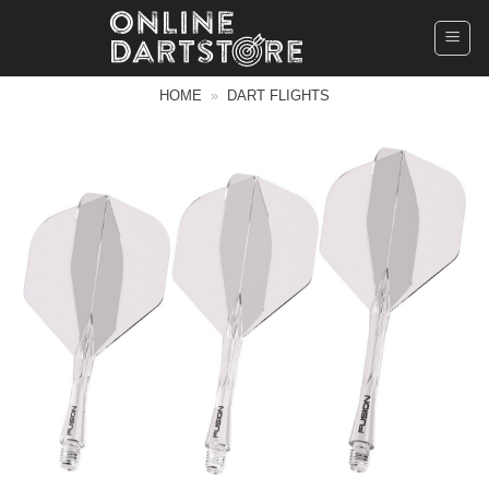
Ga
naar
inhoud
HOME
»
DART FLIGHTS