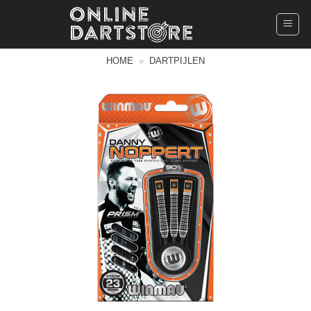
Ga
naar
inhoud
HOME
»
DARTPIJLEN