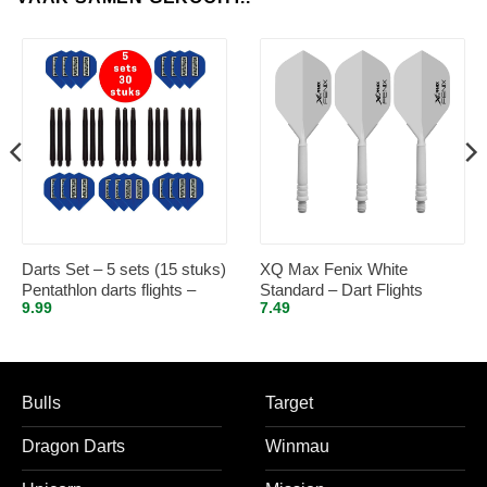
Darts Set – 5 sets (15 stuks)
XQ Max Fenix White
Pentathlon darts flights –
Standard – Dart Flights
9.99
7.49
super stevig – blauw – incl. 5
Inbetween
sets (15 stuks) – medium –
darts shafts – zwart
Bulls
Target
Dragon Darts
Winmau