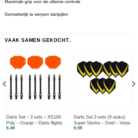
Maximale grip voor de ultieme controle
Gemakkelijk te werpen dartpijlen
VAAK SAMEN GEKOCHT..
Darts Set – 3 sets – XS100
Darts Set 3 sets (9 stuks)
Poly – Oranje – Darts flights
Super Sterke – Geel – Vista-
9.49
9.99
– plus 3 sets – aluminium –
X – flights – darts flights
darts shafts – zwart –