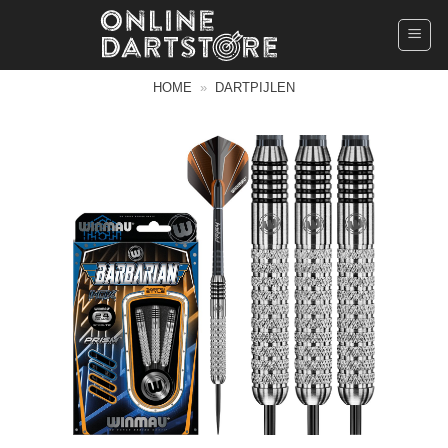
Ga
naar
inhoud
HOME
»
DARTPIJLEN