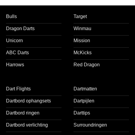
medium
Bulls
Target
Dragon Darts
Winmau
Unicorn
Mission
ABC Darts
McKicks
Harrows
Red Dragon
Dart Flights
Dartmatten
Dartbord ophangsets
Dartpijlen
Dartbord ringen
Darttips
Dartbord verlichting
Surroundringen