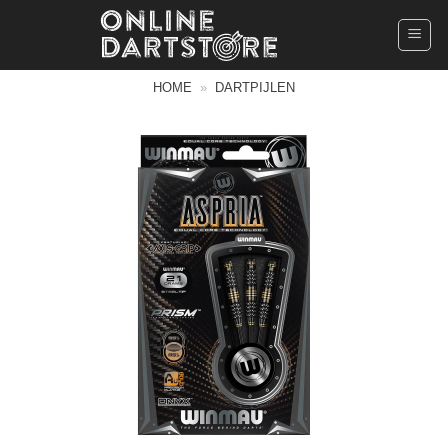
Ga
naar
inhoud
HOME
»
DARTPIJLEN