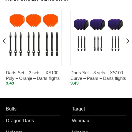
Darts Set – 3 sets – XS100
Darts Set – 3 sets – XS100
Poly – Oranje – Darts flights
Curve – Paars – Darts flights
9.49
9.49
– plus 3 sets – aluminium –
– plus 3 sets – aluminium –
darts shafts – zwart –
darts shafts – zwart –
medium
medium
Bulls
Target
Dragon Darts
Winmau