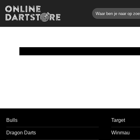
Ga
Zoeken
naar
naar:
inhoud
Bulls
Target
Dragon Darts
Winmau