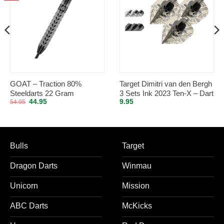
GOAT – Traction 80%
Target Dimitri van den Bergh
Steeldarts 22 Gram
3 Sets Ink 2023 Ten-X – Dart
Oorspronkelijke
Huidige
44.95
9.95
54.95
Flights
prijs
prijs
was:
is:
54.95.
44.95.
Bulls
Target
Dragon Darts
Winmau
Unicorn
Mission
ABC Darts
McKicks