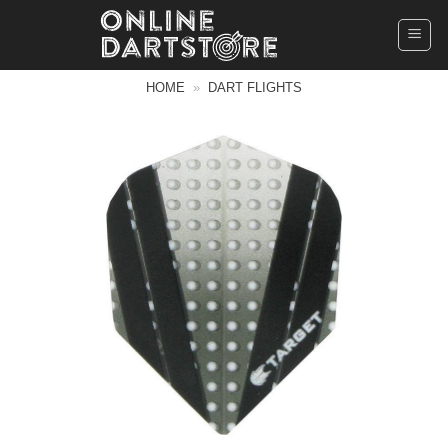
Ga
naar
inhoud
HOME
»
DART FLIGHTS