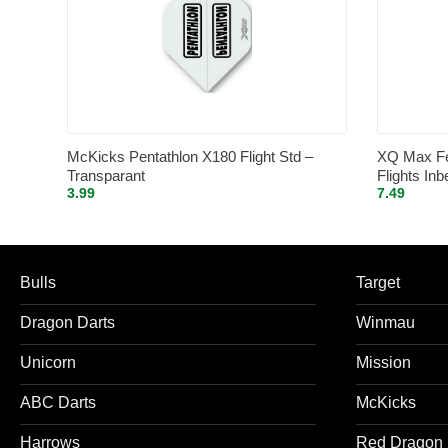
McKicks Pentathlon X180 Flight Std –
XQ Max Fe
Transparant
Flights In
3.99
7.49
Bulls
Target
Dragon Darts
Winmau
Unicorn
Mission
ABC Darts
McKicks
Harrows
Red Dragon