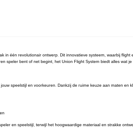
mak in één revolutionair ontwerp. Dit innovatieve systeem, waarbij flig
n speler bent of net begint, het Union Flight System biedt alles wat je
jouw speelstijl en voorkeuren. Dankzij de ruime keuze aan maten en kl
oen
peler en speelstijl, terwijl het hoogwaardige materiaal en strakke ontw