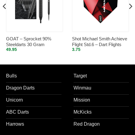
GOAT – Sprocket 90%
Shot Michael Smith Achieve
Steeldarts 30 Gram
Flight Std.6 – Dart Flights
49.95
3.75
Bulls
Target
Dragon Darts
Winmau
Unicorn
Mission
ABC Darts
McKicks
Harrows
Red Dragon