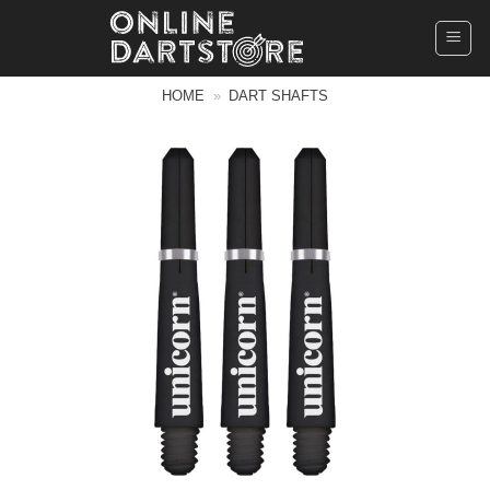
Ga
naar
inhoud
HOME
»
DART SHAFTS