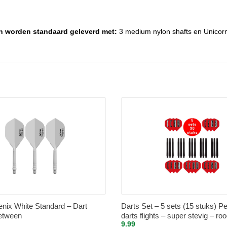
len worden standaard geleverd met:
3 medium nylon shafts en Unicorn 
nix White Standard – Dart
Darts Set – 5 sets (15 stuks) Pe
between
darts flights – super stevig – roo
9.99
sets (15 stuks) – medium – dart