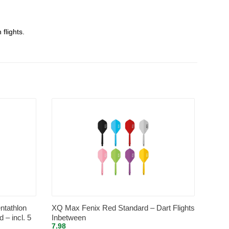
flights.
ntathlon
XQ Max Fenix Red Standard – Dart Flights
d – incl. 5
Inbetween
7.98
s shafts –