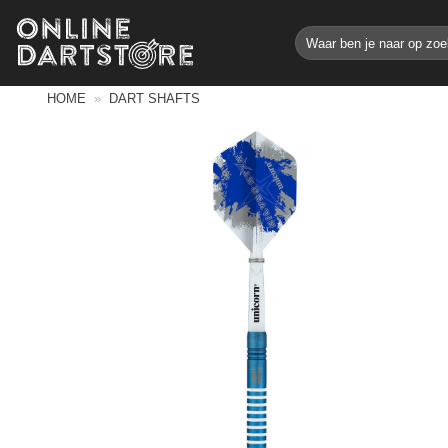
Ga
Zoeken
naar
naar:
inhoud
HOME
»
DART SHAFTS