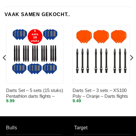
VAAK SAMEN GEKOCHT..
Darts Set – 5 sets (15 stuks)
Darts Set – 3 sets – XS100
Pentathlon darts flights –
Poly – Oranje – Darts flights
9.99
9.49
super stevig – blauw – incl. 5
– plus 3 sets – aluminium –
sets (15 stuks) – medium –
darts shafts – zwart –
darts shafts – zwart
medium
Bulls
Target