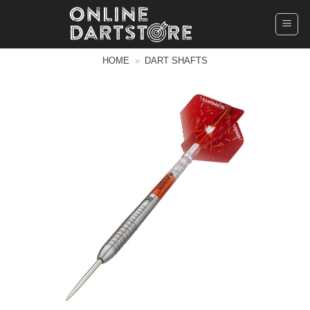
Ga
naar
inhoud
HOME
»
DART SHAFTS