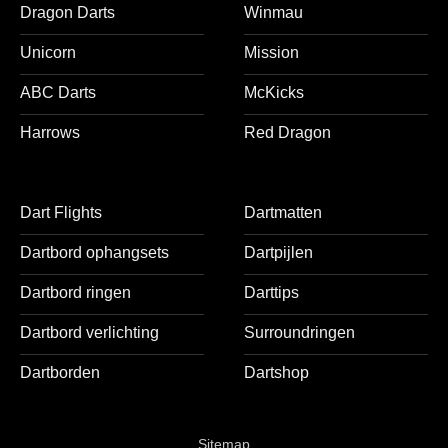
Dragon Darts
Winmau
Unicorn
Mission
ABC Darts
McKicks
Harrows
Red Dragon
Dart Flights
Dartmatten
Dartbord ophangsets
Dartpijlen
Dartbord ringen
Darttips
Dartbord verlichting
Surroundringen
Dartborden
Dartshop
Sitemap